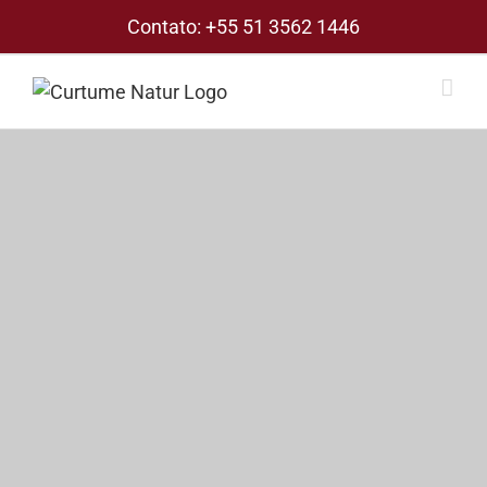
Skip
Contato:
+55 51 3562 1446
to
content
View
Larger
Image