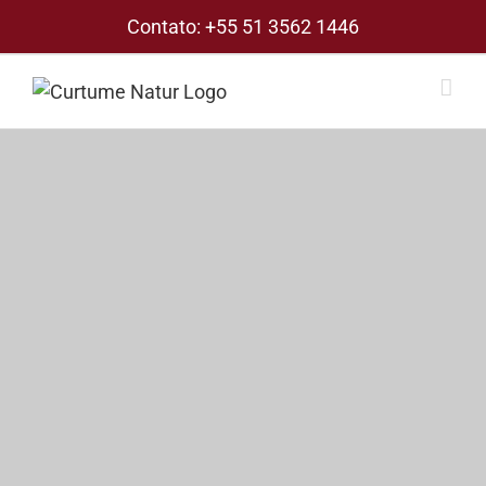
Skip
Contato:
+55 51 3562 1446
to
content
View
Larger
Image